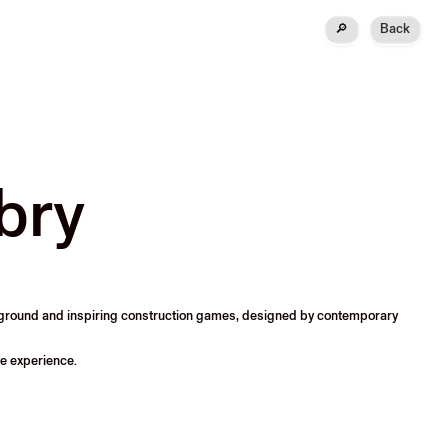
🔎
Back
bry
layground and inspiring construction games, designed by contemporary
ve experience.