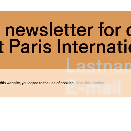
 newsletter for
Paris Internati
his website, you agree to the use of cookies.
More information