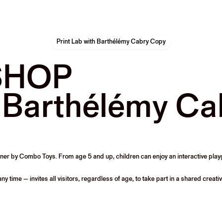
Print Lab with Barthélémy Cabry Copy
SHOP
h Barthélémy Ca
 Corner by Combo Toys. From age 5 and up, children can enjoy an interactive p
 time — invites all visitors, regardless of age, to take part in a shared creati