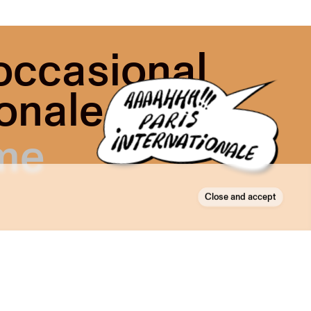
 occasional
onale.
Close and accept