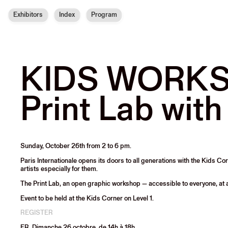
Exhibitors
Index
Program
KIDS WORK
Print Lab wit
Sunday, October 26th from 2 to 6 pm.
Paris Internationale opens its doors to all generations with the Kids
artists especially for them.
The Print Lab, an open graphic workshop — accessible to everyone, at any
Event to be held at the Kids Corner on Level 1.
REGISTER
FR.
Dimanche 26 octobre, de 14h à 18h.