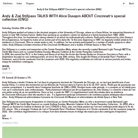
🔎
Exhibitors
Index
Program
Back
Andy & Zoé Stillpass ABOUT Cincinnati’s special collection (ENG)
Andy & Zoé Stillpass TALKS WITH Alice Dusapin ABOUT Cincinnati’s special
collection (ENG)
Saturday, October 25th at 5pm.
Andy Stillpass studied art history in the doctoral program at the University of Chicago, where as a Kress Fellow, he researched theories of
humor in late 19th Century France. Rather than pursuing an academic career, he worked at a family business from 1980- 2000.
Throughout this time, he maintained a strong interest in art which he enthusiastically collects. Particularly influenced by John Dewey’s
Art as Experience, he hoped to make art an active part of his daily life. To this end, beginning in 1987, he regularly invited artists to his
residence in Cincinnati, Ohio to create works in situ. In addition, he has actively participated in a number of artistic projects in other
cities. Andy Stillpass is trustee emeritus of the Cincinnati Art Museum and a trustee of Artists Space in New York.
Zoe Stillpass is a curator and researcher at the Centre Pompidou-Metz, where she recently curated Borrowed Light Through METZ by
Cerith Wyn Evans and co-curated Endless Sunday: Maurizio Cattelan & the Centre Pompidou Collection.
In 2018, she earned her Ph.D. in the history and theory of art from the École des Hautes Études en Sciences Sociales in Paris, with a
dissertation focused on non-anthropocentric art since the late 20th century. She taught Art History at Université Paris 1 Panthéon-
Sorbonne, and at Ecole cantonale d’art de Lausanne until 2022. She regularly contributes art criticism to various journals and writes
essays for exhibition catalogues.
WHERE:
Level -1
REGISTER
FR.
Samedi 25 October à 17h.
Andy Stillpass a étudié l’histoire de l’art dans le programme doctoral de l’Université de Chicago, où, en tant que bénéficiaire d’une
bourse Kress, il a mené des recherches sur les théories de l’humour dans la France de la fin du XIXᵉ siècle. Plutôt que de poursuivre une
carrière universitaire, il a travaillé dans l’entreprise familiale de 1980 à 2000. Pendant toute cette période, il a conservé un vif intérêt pour
l’art, qu’il collectionne avec enthousiasme. Particulièrement influencé par Art as Experience de John Dewey, il a cherché à faire de l’art
une partie active de sa vie quotidienne. Dans ce but, à partir de 1987, il a régulièrement invité des artistes dans sa résidence
de Cincinnati (Ohio) pour créer des œuvres in situ. Il a également participé activement à de nombreux projets artistiques dans d’autres
villes. Andy Stillpass est administrateur honoraire du Cincinnati Art Museum et administrateur de Artists Space à New York.
Zoe Stillpass est commissaire d’exposition et chercheuse au Centre Pompidou-Metz, où elle a récemment curaté Borrowed Light
Through METZ de Cerith Wyn Evans et co-curaté Endless Sunday: Maurizio Cattelan & the Centre Pompidou Collection. En 2018, elle a
obtenu un doctorat en histoire et théorie de l’art à l’EHESS à Paris, avec une thèse portant sur l’art non-anthropocentré depuis la fin du
XXᵉ siècle. Elle a enseigné l’histoire de l’art à l’Université Paris 1 Panthéon-Sorbonne et à l’École cantonale d’art de Lausanne jusqu’en
2022. Elle contribue régulièrement à la critique d’art dans diverses revues et rédige des essais pour des catalogues d’exposition.
OÙ?
Niveau -1
S'ENREGISTRER